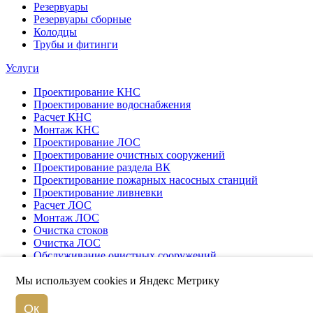
Резервуары
Резервуары сборные
Колодцы
Трубы и фитинги
Услуги
Проектирование КНС
Проектирование водоснабжения
Расчет КНС
Монтаж КНС
Проектирование ЛОС
Проектирование очистных сооружений
Проектирование раздела ВК
Проектирование пожарных насосных станций
Проектирование ливневки
Расчет ЛОС
Монтаж ЛОС
Очистка стоков
Очистка ЛОС
Обслуживание очистных сооружений
Пусконаладка
Мы используем cookies и Яндекс Метрику
© Компания «ЭкоКомпозит», 2026
Ок