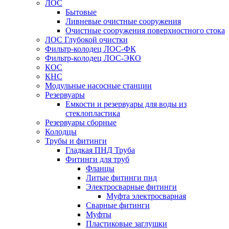
ЛОС
Бытовые
Ливневые очистные сооружения
Очистные сооружения поверхностного стока
ЛОС Глубокой очистки
Фильтр-колодец ЛОС-ФК
Фильтр-колодец ЛОС-ЭКО
КОС
КНС
Модульные насосные станции
Резервуары
Емкости и резервуары для воды из
стеклопластика
Резервуары сборные
Колодцы
Трубы и фитинги
Гладкая ПНД Труба
Фитинги для труб
Фланцы
Литые фитинги пнд
Электросварные фитинги
Муфта электросварная
Сварные фитинги
Муфты
Пластиковые заглушки